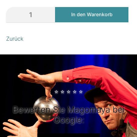
Zurück
⭐
⭐
⭐
⭐
⭐
Bewerten Sie Magomaya bei
Google: