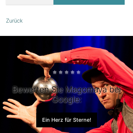
Zurück
⭐
⭐
⭐
⭐
⭐
Bewerten Sie Magomaya bei
Google:
Ein Herz für Sterne!