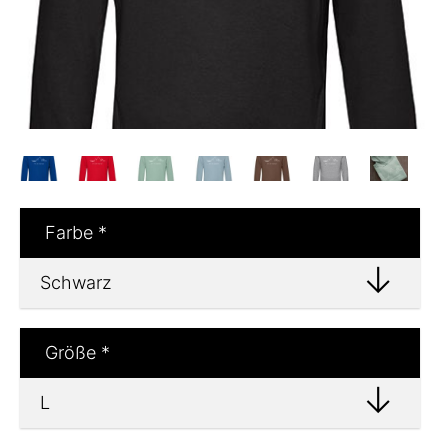
Farbe
*
Größe
*