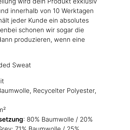
llung wird dein Produkt exklusiv
 und innerhalb von 10 Werktagen
hält jeder Kunde ein absolutes
enbei schonen wir sogar die
dann produzieren, wenn eine
oded Sweat
it
Baumwolle, Recycelter Polyester,
m²
setzung
: 80% Baumwolle / 20%
Grey: 71% Baumwolle / 25%