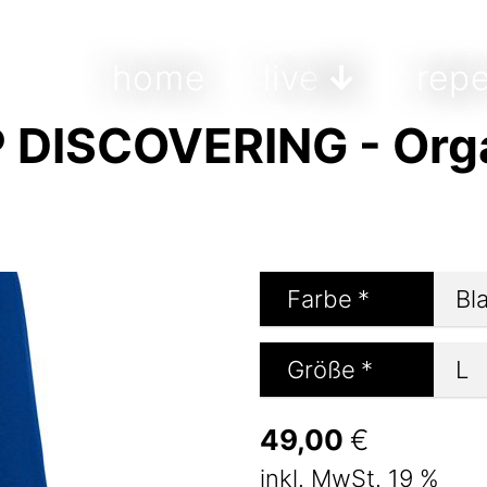
home
live
repe
DISCOVERING - Orga
Farbe
*
Größe
*
49,00
€
inkl. MwSt. 19 %