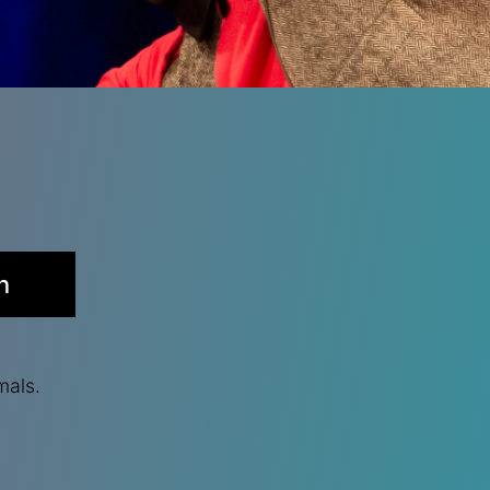
n
mals.