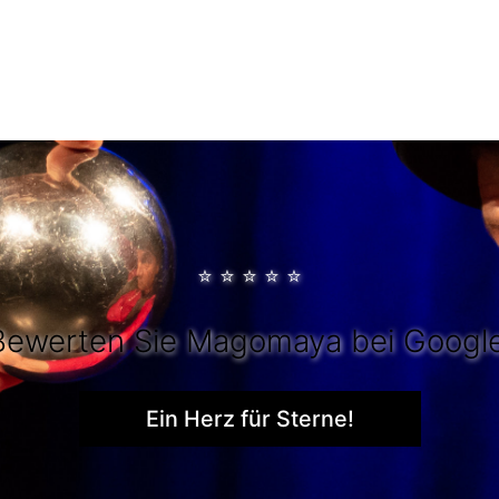
⭐
⭐
⭐
⭐
⭐
Bewerten Sie Magomaya bei Google
Ein Herz für Sterne!