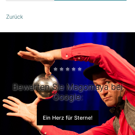
Zurück
⭐
⭐
⭐
⭐
⭐
Bewerten Sie Magomaya bei
Google:
Ein Herz für Sterne!