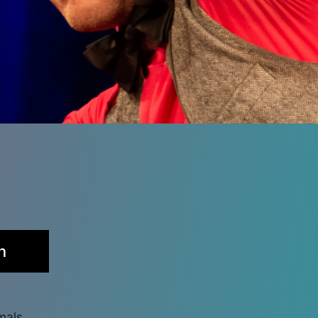
n
mals.