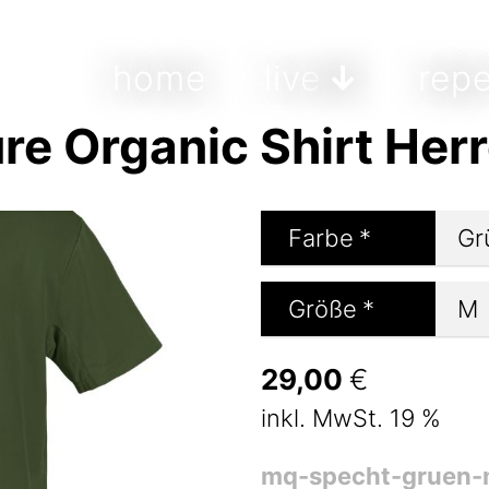
home
live
repe
e Organic Shirt Her
Farbe
*
Größe
*
29,00
€
inkl. MwSt. 19 %
mq-specht-gruen