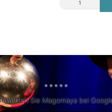
⭐
⭐
⭐
⭐
⭐
Bewerten Sie Magomaya bei Google