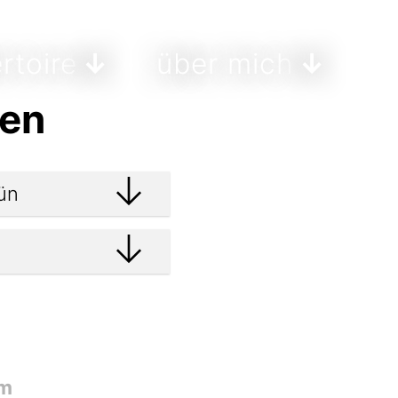
rtoire
über mich
ren
-m