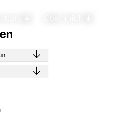
rtoire
über mich
ren
s