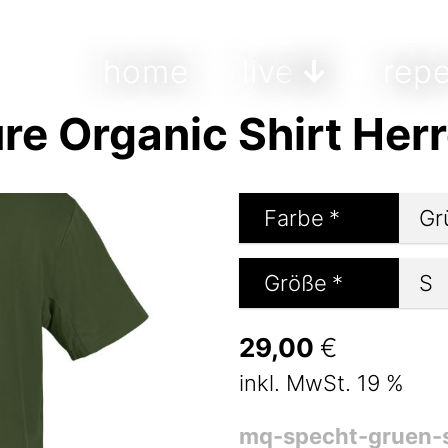
home
live
repe
e Organic Shirt Her
Farbe
*
Größe
*
29,00
€
inkl. MwSt. 19 %
mq-specht-gruen-