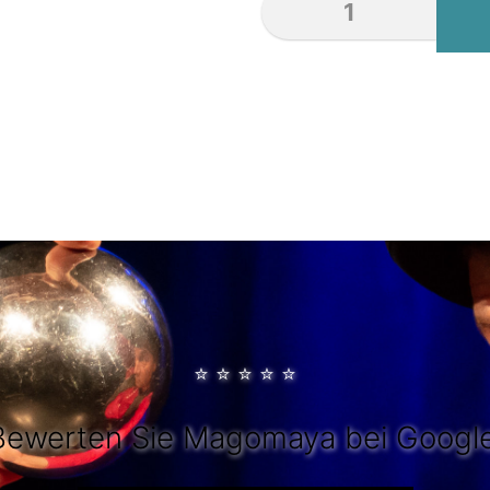
⭐
⭐
⭐
⭐
⭐
Bewerten Sie Magomaya bei Google