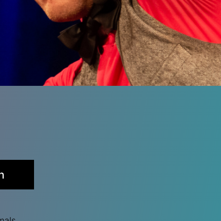
n
mals.