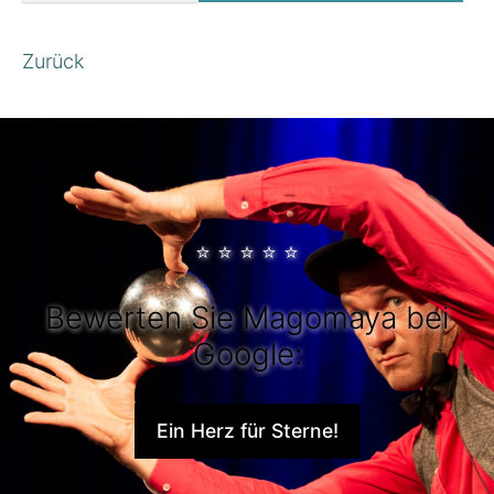
Zurück
⭐
⭐
⭐
⭐
⭐
Bewerten Sie Magomaya bei
Google:
Ein Herz für Sterne!