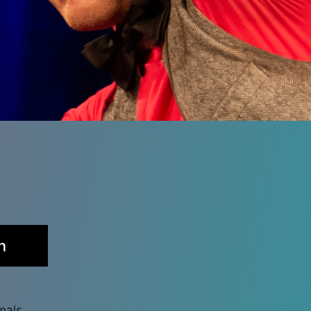
n
mals.