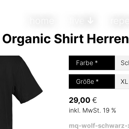
home
live
repe
Organic Shirt Herren
Farbe
*
Größe
*
29,00
€
inkl. MwSt. 19 %
mq-wolf-schwarz-