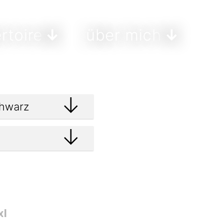
rtoire
über mich
xl