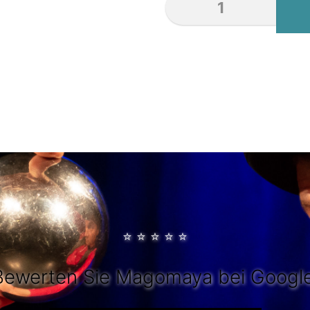
⭐
⭐
⭐
⭐
⭐
Bewerten Sie Magomaya bei Google