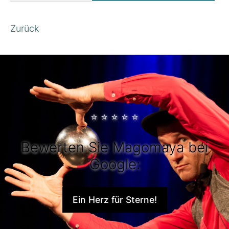
Zurück
⭐
⭐
⭐
⭐
⭐
Bewerten Sie Magomaya bei
Google:
Ein Herz für Sterne!