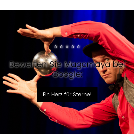
⭐
⭐
⭐
⭐
⭐
Bewerten Sie Magomaya bei
Google:
Ein Herz für Sterne!