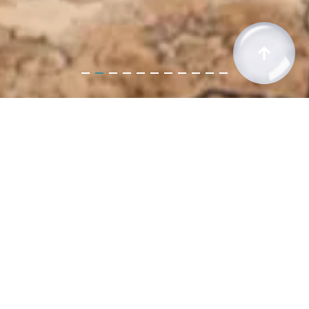
↑
Entertainer &
Zauberkünstler
Magomaya
Herzlich Willkommen bei dem
Entertainer & Zauberkünstler